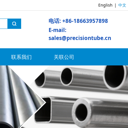
English
|
中文
电话:
+86-18663957898
E-mail
:
sales@precisiontube.cn
联系我们
关联公司