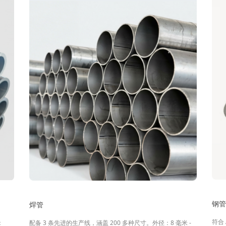
钢
焊管
符合 
：
配备 3 条先进的生产线，涵盖 200 多种尺寸。外径：8 毫米 -